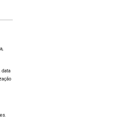
a,
 data
ização
es.