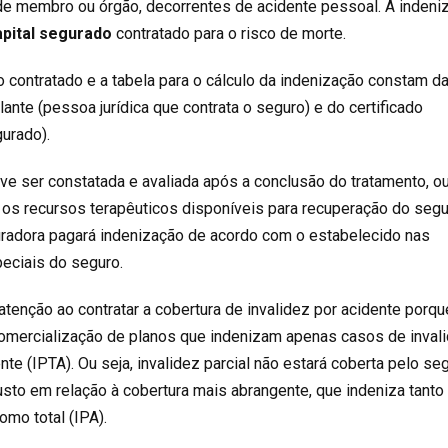
al, de membro ou órgão, decorrentes de acidente pessoal. A inden
apital segurado
contratado para o risco de morte.
o contratado e a tabela para o cálculo da indenização constam d
lante (pessoa jurídica que contrata o seguro) e do certificado
gurado).
ve ser constatada e avaliada após a conclusão do tratamento, ou
 os recursos terapêuticos disponíveis para recuperação do segu
uradora pagará indenização de acordo com o estabelecido nas
eciais do seguro.
tenção ao contratar a cobertura de invalidez por acidente porqu
comercialização de planos que indenizam apenas casos de inval
nte (IPTA). Ou seja, invalidez parcial não estará coberta pelo seg
usto em relação à cobertura mais abrangente, que indeniza tant
omo total (IPA).