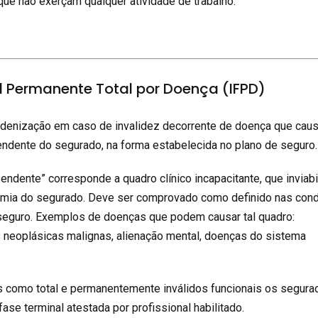
ue não exerçam qualquer atividade de trabalho.
al Permanente Total por Doença (IFPD)
ndenização em caso de invalidez decorrente de doença que caus
endente do segurado, na forma estabelecida no plano de seguro.
endente” corresponde a quadro clínico incapacitante, que inviabi
nomia do segurado. Deve ser comprovado como definido nas con
seguro. Exemplos de doenças que podem causar tal quadro:
s neoplásicas malignas, alienação mental, doenças do sistema
como total e permanentemente inválidos funcionais os segura
se terminal atestada por profissional habilitado.