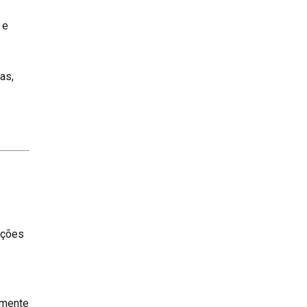
 e
as,
ições
emente