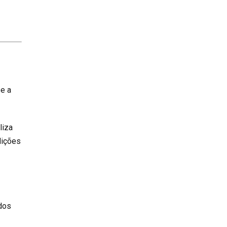
e a
liza
dições
dos