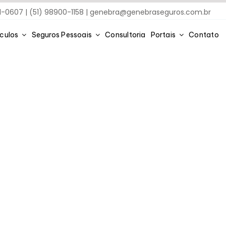
91-0607 | (51) 98900-1158 |
genebra@genebraseguros.com.br
ículos
Seguros Pessoais
Consultoria
Portais
Contato