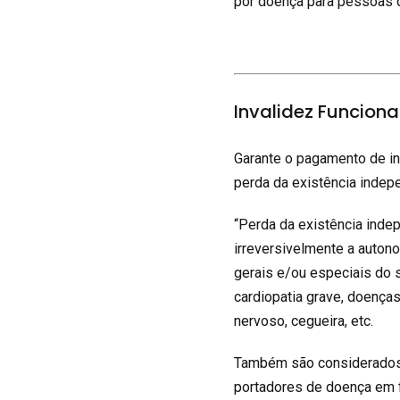
por doença para pessoas q
Invalidez Funcion
Garante o pagamento de i
perda da existência indep
“Perda da existência indep
irreversivelmente a auto
gerais e/ou especiais do 
cardiopatia grave, doença
nervoso, cegueira, etc.
Também são considerados 
portadores de doença em fa