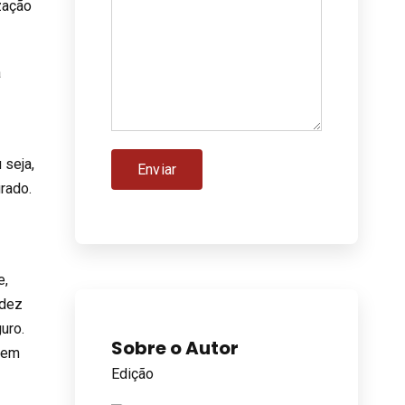
ização
a
 seja,
rado.
e,
idez
uro.
Sobre o Autor
o em
Edição