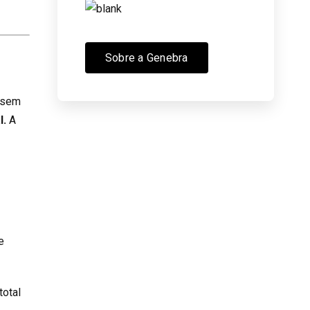
Sobre a Genebra
, sem
l.
A
e
total