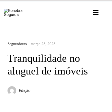
Ir
para
Toggl
o
Navig
conteúdo
Seguradoras
março 23, 2023
Tranquilidade no
aluguel de imóveis
Edição