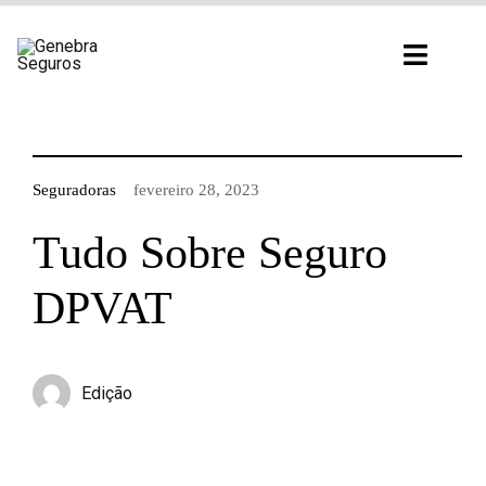
Ir
para
Toggl
o
Navig
conteúdo
Seguradoras
fevereiro 28, 2023
Tudo Sobre Seguro
DPVAT
Edição