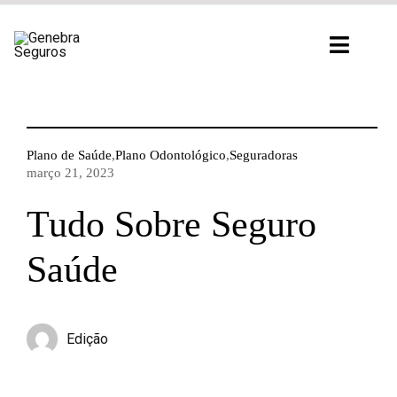
Ir
para
Toggl
o
Navig
conteúdo
Plano de Saúde
,
Plano Odontológico
,
Seguradoras
março 21, 2023
Tudo Sobre Seguro
Saúde
Edição