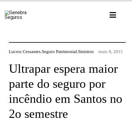
Ir
para
Toggl
o
Navig
conteúdo
Lucros Cessantes
,
Seguro Patrimonial
,
Sinistros
maio 8, 2015
Ultrapar espera maior
parte do seguro por
incêndio em Santos no
2o semestre