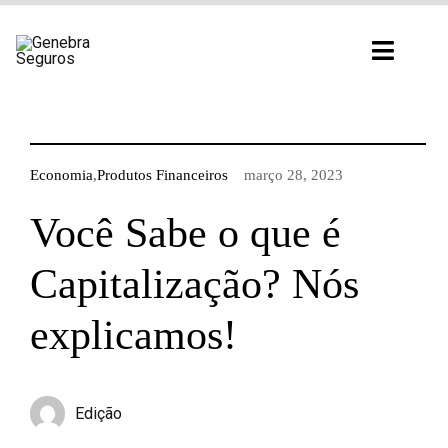
Ir
para
Toggl
o
Navig
conteúdo
Economia
,
Produtos Financeiros
março 28, 2023
Você Sabe o que é
Capitalização? Nós
explicamos!
Edição