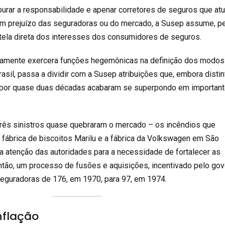
urar a responsabilidade e apenar corretores de seguros que at
m prejuízo das seguradoras ou do mercado, a Susep assume, p
tutela direta dos interesses dos consumidores de seguros.
ticamente exercera funções hegemônicas na definição dos modos
sil, passa a dividir com a Susep atribuições que, embora distin
, por quase duas décadas acabaram se superpondo em importan
 três sinistros quase quebraram o mercado – os incêndios que
a fábrica de biscoitos Marilu e a fábrica da Volkswagen em São
a atenção das autoridades para a necessidade de fortalecer as
então, um processo de fusões e aquisições, incentivado pelo gov
eguradoras de 176, em 1970, para 97, em 1974.
nflação