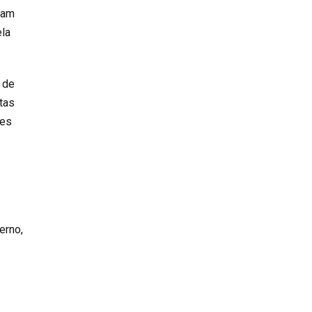
uam
ela
 de
tas
tes
erno,