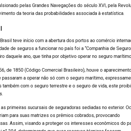
pulsionado pelas Grandes Navegações do século XVI, pela Revol
vimento da teoria das probabilidades associada à estatística.
l
Brasil teve início com a abertura dos portos ao comércio internac
dade de seguros a funcionar no país foi a “Companhia de Segur
o daquele ano, que tinha por objetivo operar no seguro marítimo
56, de 1850 (Código Comercial Brasileiro), houve o apareciment
e passaram a operar não só com o seguro marítimo, expressame
as também com o seguro terrestre e o seguro de vida, este proib
s.
 as primeiras sucursais de seguradoras sediadas no exterior. O
eriam para suas matrizes os prêmios cobrados, provocando
isas. Assim, visando a proteger os interesses econômicos do paí