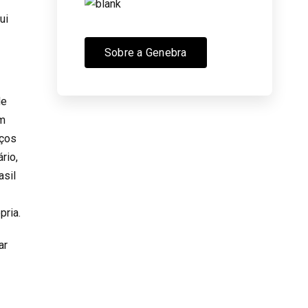
ui
Sobre a Genebra
de
am
iços
rio,
asil
pria.
ar
o