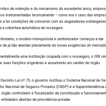
imites de retenção e do mecanismo do excedente único, empre
nos instrumentadas tecnicamente – como era o caso das empre
am a ter condições de concorrer com as seguradoras estrangeira
 a cobertura automática de resseguro.
tretanto, o modelo monopolista e centralizador começou a dar
 de já não atender plenamente às novas exigências do mercado
mentalmente uma instituição ocupada com o resseguro, o IRB vi
de suas funções originárias e assumindo um caráter de órgão
Decreto-Lei nº 73, o governo instituiu o Sistema Nacional de S
lho Nacional de Seguros Privados (CNSP) e a Superintendência 
 órgão controlador e fiscalizador da constituição e funcionamen
entidades abertas de previdência privada.