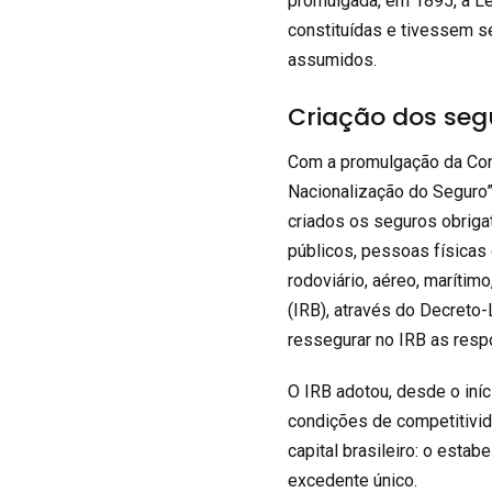
promulgada, em 1895, a Le
constituídas e tivessem se
assumidos.
Criação dos seg
Com a promulgação da Cons
Nacionalização do Seguro”
criados os seguros obriga
públicos, pessoas físicas o
rodoviário, aéreo, marítimo
(
IRB
), através do Decreto
ressegurar no IRB as res
O IRB adotou, desde o iníc
condições de competitivi
capital brasileiro: o esta
excedente único.