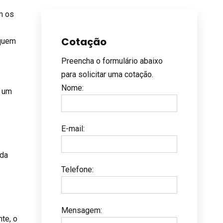
m os
Cotação
 quem
Preencha o formulário abaixo
para solicitar uma cotação.
Nome
:
, um
E-mail
:
 da
Telefone
:
Mensagem
:
nte, o