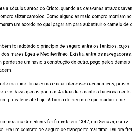
nta a séculos antes de Cristo, quando as caravanas atravessava
 comercializar camelos. Como alguns animais sempre morriam no
rmaram um acordo no qual pagariam para substituir o camelo de
bém foi adotado o princípio de seguro entre os fenícios, cujos
dos mares Egeu e Mediterrâneo. Existia, entre os navegadores
m perdesse um navio a construção de outro, pago pelos demais
iagem.
orte marítimo tinha como causa interesses econômicos, pois o
es se dava apenas por mar. A ideia de garantir o funcionamento
ro prevalece até hoje. A forma de seguro é que mudou, e se
guro nos moldes atuais foi firmado em 1347, em Gênova, com a
e. Era um contrato de seguro de transporte marítimo. Daí pra fre