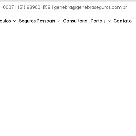
91-0607 | (51) 98900-1158 |
genebra@genebraseguros.com.br
ículos
Seguros Pessoais
Consultoria
Portais
Contato