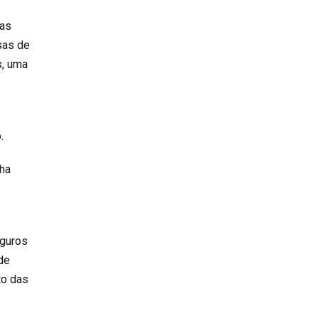
sas
sas de
s, uma
.
nha
eguros
de
to das