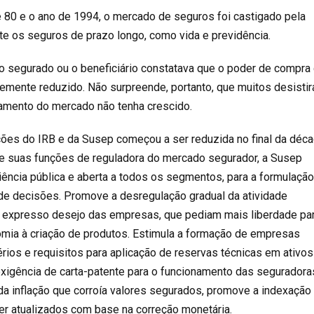
de 80 e o ano de 1994, o mercado de seguros foi castigado pela
nte os seguros de prazo longo, como vida e previdência.
 o segurado ou o beneficiário constatava que o poder de compra
rtemente reduzido. Não surpreende, portanto, que muitos desisti
ramento do mercado não tenha crescido.
ções do IRB e da Susep começou a ser reduzida no final da déc
de suas funções de reguladora do mercado segurador, a Susep
iência pública e aberta a todos os segmentos, para a formulaçã
de decisões. Promove a desregulação gradual da atividade
a expresso desejo das empresas, que pediam mais liberdade pa
mia à criação de produtos. Estimula a formação de empresas
térios e requisitos para aplicação de reservas técnicas em ativos
exigência de carta-patente para o funcionamento das seguradoras
 da inflação que corroía valores segurados, promove a indexação
er atualizados com base na correção monetária.