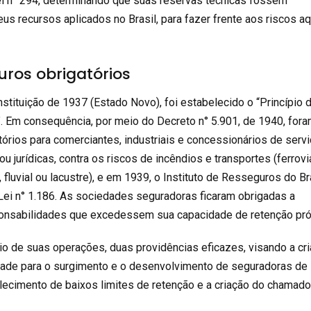
i n° 294, determinando que suas reservas técnicas fossem
us recursos aplicados no Brasil, para fazer frente aos riscos aq
uros obrigatórios
tituição de 1937 (Estado Novo), foi estabelecido o “Princípio 
. Em consequência, por meio do Decreto n° 5.901, de 1940, for
tórios para comerciantes, industriais e concessionários de serv
u jurídicas, contra os riscos de incêndios e transportes (ferroviá
, fluvial ou lacustre), e em 1939, o Instituto de Resseguros do Br
-Lei n° 1.186. As sociedades seguradoras ficaram obrigadas a
ponsabilidades que excedessem sua capacidade de retenção pró
io de suas operações, duas providências eficazes, visando a cri
dade para o surgimento e o desenvolvimento de seguradoras de
belecimento de baixos limites de retenção e a criação do chamad