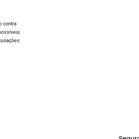
o contra
possíveis
acusações
Segur