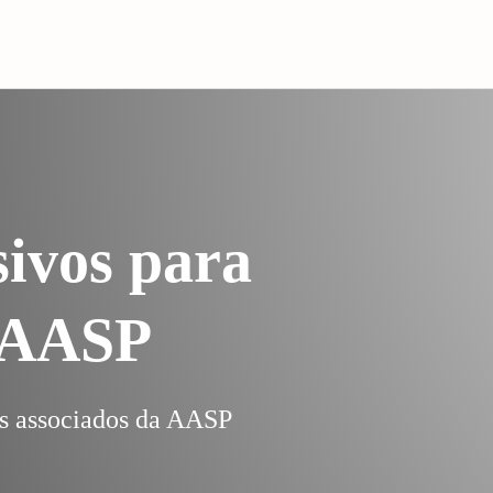
sivos para
a AASP
os associados da AASP