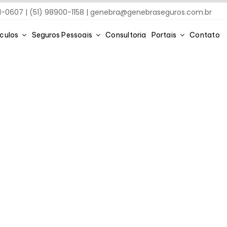
91-0607 | (51) 98900-1158 |
genebra@genebraseguros.com.br
ículos
Seguros Pessoais
Consultoria
Portais
Contato