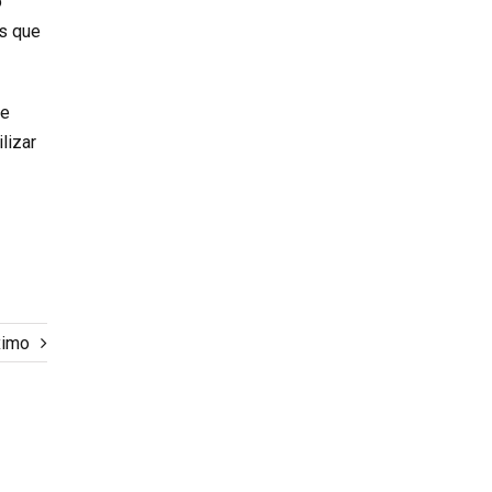
o
s que
se
lizar
ximo