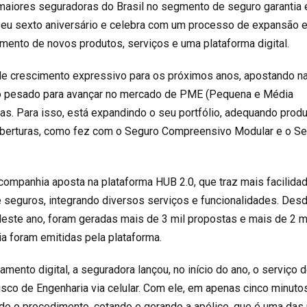
aiores seguradoras do Brasil no segmento de seguro garantia 
u sexto aniversário e celebra com um processo de expansão 
amento de novos produtos, serviços e uma plataforma digital.
de crescimento expressivo para os próximos anos, apostando n
ndo pesado para avançar no mercado de PME (Pequena e Média
s. Para isso, está expandindo o seu portfólio, adequando produ
oberturas, como fez com o Seguro Compreensivo Modular e o S
companhia aposta na plataforma HUB 2.0, que traz mais facilida
de seguros, integrando diversos serviços e funcionalidades. Des
deste ano, foram geradas mais de 3 mil propostas e mais de 2 m
ia foram emitidas pela plataforma.
mento digital, a seguradora lançou, no início do ano, o serviço 
sco de Engenharia via celular. Com ele, em apenas cinco minutos
odo o procedimento, cotando e gerando a apólice, que é uma das