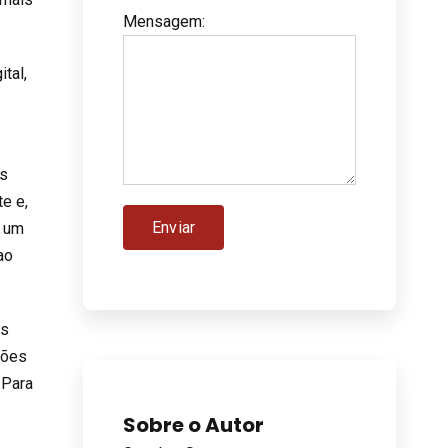
Mensagem
:
tal,
os
te e,
é um
ao
as
tões
 Para
Sobre o Autor