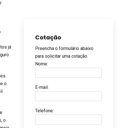
e
e
a
Cotação
tos já
Preencha o formulário abaixo
eguro
para solicitar uma cotação.
Nome
:
des
de o
E-mail
:
il
Telefone
:
de
, o
 mais