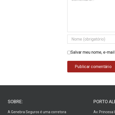
Salvar meu nome, e-mail
SOBRE:
PORTO AL
A Genebra Seguros é uma corretora
Av. Princesa 