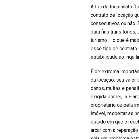
A Lei do Inquilinato (
L
contrato de locação qu
consecutivos ou não. E
para fins transitórios
turismo – o que é mai
esse tipo de contrato
estabilidade ao inquil
É de extrema importânc
da locação, seu valor 
danos, multas e penal
exigida por lei, a Fia
proprietário ou pela i
imóvel, respeitar as 
estado em que o receb
arcar com a reparação 
seja um problema estr