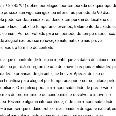
ei nº 8.245/91
) define por aluguel por temporada qualquer tipo d
e possua sua vigência igual ou inferior ao período de 90 dias,
la pode ser destinada à residência temporária do locatário ou
, como lazer, trabalho temporário, eventos, tratamento de saúde o
s comum. Por ser voltado para um período de tempo específico,
 de aluguel não possui renovação automática e não provê
ino após o término do contrato.
ia que o contrato de locação identifique as datas de início e fi
total ou por diária, regras de uso do imóvel, responsabilidades p
idades e previsão de garantia, se houver. Apesar de não ser
nça Locatícia para aluguel por temporada pode ser solicitada pelo
mobiliária. O inquilino possui a responsabilidade de preservar o
normas do proprietário e do condomínio e devolver o imóvel no
eu. Havendo alguma intercorrência, é de sua responsabilidade
– a não ser que o dano esteja relacionado a desgaste natural, o
utural não relacionado a mau uso, como um vazamento, por