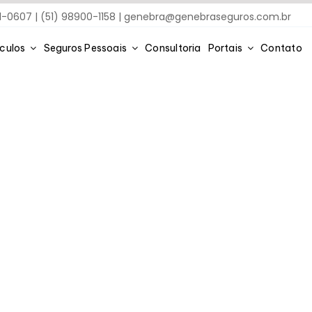
91-0607 | (51) 98900-1158 |
genebra@genebraseguros.com.br
ículos
Seguros Pessoais
Consultoria
Portais
Contato