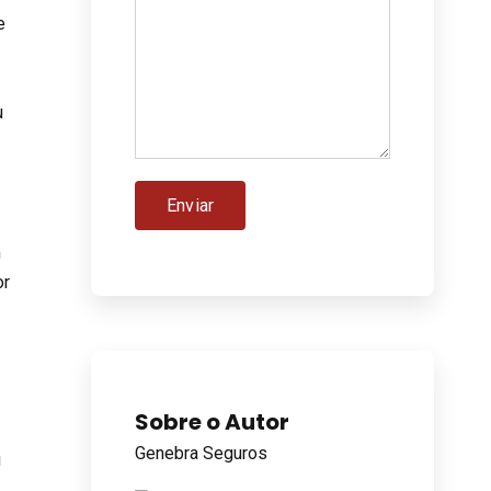
e
u
m
or
Sobre o Autor
Genebra Seguros
u