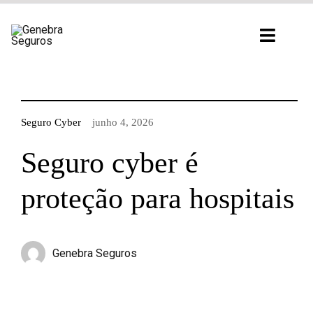
Ir
para
Toggl
o
Navig
conteúdo
Seguro Cyber
junho 4, 2026
Seguro cyber é
proteção para hospitais
Genebra Seguros